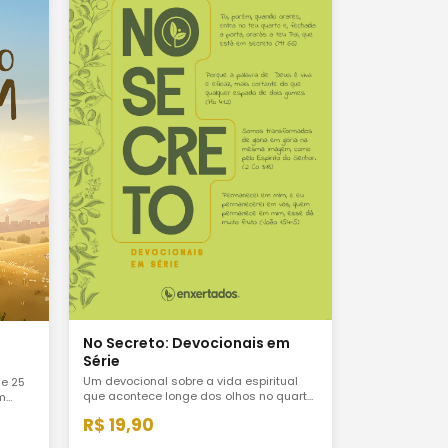
No Secreto: Devocionais em
Série
Um devocional sobre a vida espiritual
de 25
que acontece longe dos olhos no quarto
m
fechado, na oração real, no silêncio sem
que
R$ 19,90
plateia. Para quem quer mais do que
. Para
aparência religiosa.
com