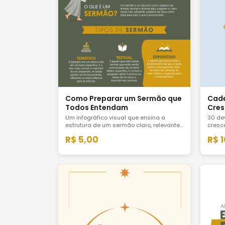
Como Preparar um Sermão que
Cade
Todos Entendam
Cres
Um infográfico visual que ensina a
30 de
estrutura de um sermão claro, relevante
cresc
e fiel ao texto bíblico. Para pastores e
consi
R$ 5,00
R$ 
líderes que pregam. Disponível em 2
entus
versões: leitura na tela e impressão.
vida c
cresci