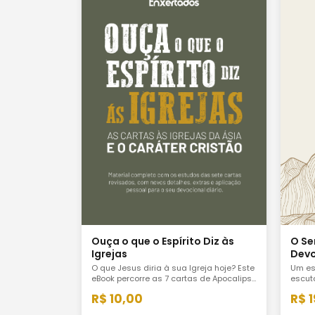
O Se
Ouça o que o Espírito Diz às
Devo
Igrejas
Um es
O que Jesus diria à sua Igreja hoje? Este
escut
eBook percorre as 7 cartas de Apocalipse
Sermã
com rigor bíblico e aplicação direta 83
R$ 
R$ 10,00
vida 
páginas de estudo sobre saúde eclesial
sem m
e vida cristã fiel.