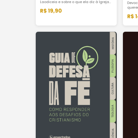
Laodiceia e sobre o que ela diz à Igreja
Devoc
de hoje: morna, confortável, rica de
quere
R$ 19,90
coisas e pobre de Cristo.
matur
R$ 
Paulo
disci