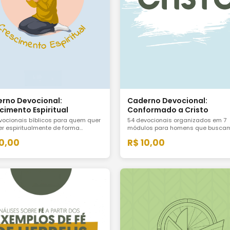
Caderno Devocional:
rno Devocional:
Conformado a Cristo
cimento Espiritual
54 devocionais organizados em 7
vocionais bíblicos para quem quer
módulos para homens que buscam
er espiritualmente de forma
formados à imagem de Cristo. Um
stente não em surtos de
R$ 10,00
10,00
caminho estruturado de reflexão, 
iasmo, mas no ritmo possível da
e aplicação prática para o cotidia
otidiana. Inclui bônus: ebook sobre
real.
mento espiritual.