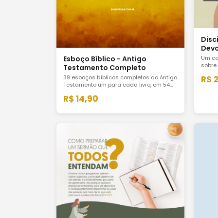
Disci
Devo
Ferr
Esboço Bíblico - Antigo
Um ca
sobre 
Testamento Completo
quem 
39 esboços bíblicos completos do Antigo
R$ 
inten
Testamento um para cada livro, em 54
depen
páginas. Para pastores, líderes e
R$ 14,90
estudantes que querem dominar a
narrativa do AT com profundidade.