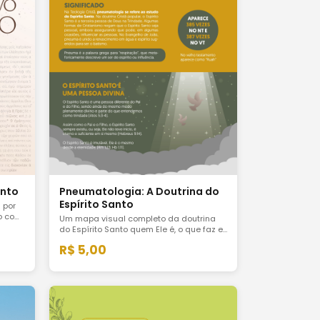
nto
Pneumatologia: A Doutrina do
Espírito Santo
 por
to com
Um mapa visual completo da doutrina
 para
do Espírito Santo quem Ele é, o que faz e
vra de
como age na vida do cristão. Para
R$ 5,00
estudo pessoal ou ensino em grupo. 2
versões: web e impressão.