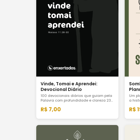
Vinde, Tomai e Aprendei:
Somb
Devocional Diário
Plan
100 devocionais diários que guiam pela
Um pl
Palavra com profundidade e clareza 230
a his
páginas para cultivar o hábito real de
Antig
R$ 7,00
R$ 
encontrar Deus todos os dias.
revel
Crist
guiad