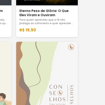
om
Eterno Peso de Glória: O Que
Eles Viram e Ouviram
ida,
Para quem aprendeu que a fé não
ão quer
protege do sofrimento e quer aprender a
suportá-lo com esperança real, à luz do
R$ 19,90
avra.
que ainda está por vir.