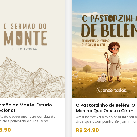
rmão do Monte: Estudo
O Pastorzinho de Belém: O
cional
Menino Que Ouviu o Céu -
História Devocional
tudo devocional que conduz da
Uma narrativa devocional infantil 
a das palavras de Jesus no
dias que acompanha Benjamim, u
o do Monte à prática concreta da
menino pastor de Belém, nos dias 
19,90
R$ 24,90
no Reino de Deus sem atalhos e
antecedem o nascimento de Jesus
oralismo barato.
viver o Advento com as crianças 