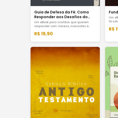
Guia de Defesa da Fé: Como
Fund
Responder aos Desafios do
Um eB
Cristianismo
fé sól
Um eBook para cristãos que querem
funda
responder com clareza, mansidão e
R$ 
crist
convicção aos desafios
R$ 19,90
profu
contemporâneos ao cristianismo sem
real.
perder a fé nem perder o argumento.