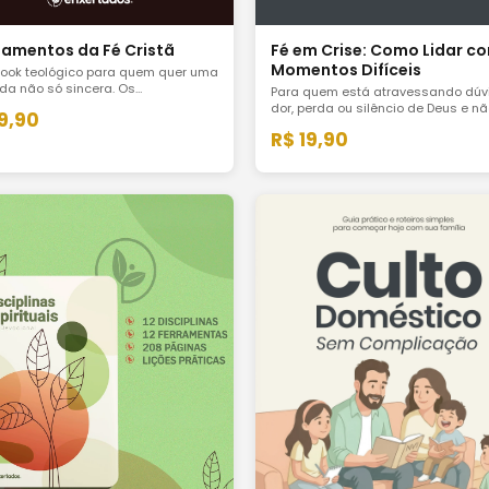
amentos da Fé Cristã
Fé em Crise: Como Lidar c
Momentos Difíceis
ook teológico para quem quer uma
ida não só sincera. Os
Para quem está atravessando dúv
mentos doutrinários do
dor, perda ou silêncio de Deus e n
19,90
ianismo apresentados com clareza,
respostas fáceis, mas
R$ 19,90
ndidade e aplicação para a vida
acompanhamento honesto pela Pal