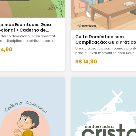
plinas Espirituais: Guia
cional + Caderno de
amentas
Culto Doméstico sem
derno devocional e ferramental
as disciplinas espirituais para
Complicação: Guia Prático
quer cultivar uma vida cristã com
Roteiros
Um guia prático com roteiros pront
24,90
cionalidade, constância e
para cultivar momentos com Deus 
dência da graça.
de casa simples, bíblico e possíve
R$ 14,90
rotina real da família.