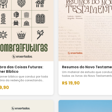
ra das Coisas Futuras:
Resumos do Novo Testame
ner Bíblico
Um material de estudo que conduz
todos os livros do Novo Testamen
anner bíblico que conduz por toda
clareza, profundidade e aplicação
tória da redenção conectando
R$ 19,90
a vida cristã. Para conhecer a Pala
o e Novo Testamento a partir da
19,90
ponta a ponta.
ação progressiva de Deus em
o. Para quem quer que o ano seja
o pela Palavra.