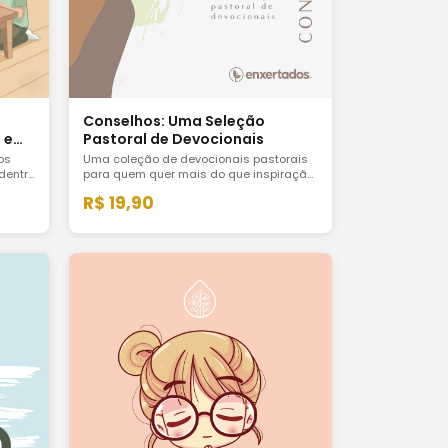
Conselhos: Uma Seleção
Pastoral de Devocionais
 e
Uma coleção de devocionais pastorais
os
para quem quer mais do que inspiração
dentro
para quem quer ser direcionado com
l na
R$ 19,90
clareza, profundidade e fidelidade à
Palavra.