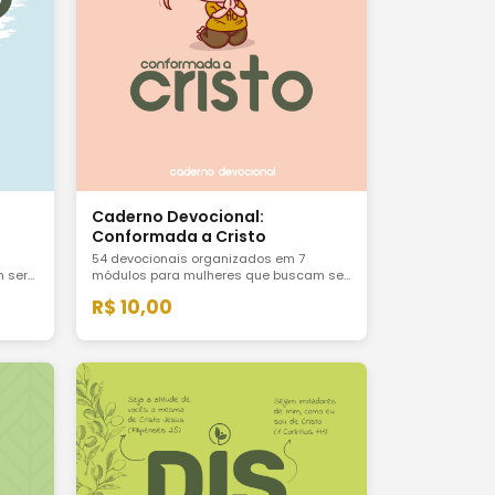
Caderno Devocional:
Conformada a Cristo
54 devocionais organizados em 7
 ser
módulos para mulheres que buscam ser
formadas à imagem de Cristo. Um
R$ 10,00
oração
caminho estruturado de reflexão, oração
no
e aplicação prática para o cotidiano
real.