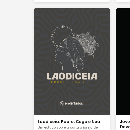
Laodiceia: Pobre, Cega e Nua
Jove
Devo
Um estudo sobre a carta à igreja de