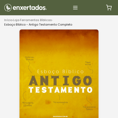
Início
›
Loja
›
Ferramentas Bíblicas
›
Esboço Bíblico - Antigo Testamento Completo