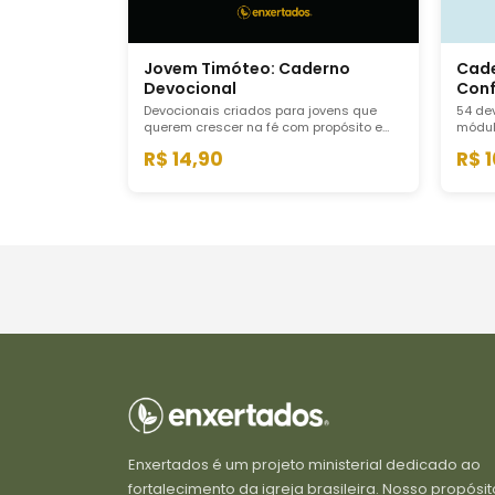
Jovem Timóteo: Caderno
Cade
Devocional
Conf
Devocionais criados para jovens que
54 de
querem crescer na fé com propósito e
módul
maturidade. Inspirado nos conselhos de
forma
R$ 14,90
R$ 
Paulo a Timóteo para quem leva o
camin
discipulado a sério desde cedo.
e apli
real.
Enxertados é um projeto ministerial dedicado ao
fortalecimento da igreja brasileira. Nosso propósit