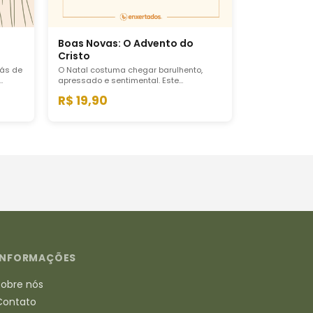
Boas Novas: O Advento do
Cristo
más de
O Natal costuma chegar barulhento,
apressado e sentimental. Este
mo
devocional propõe outra coisa: um
R$ 19,90
Advento lento, bíblico e cristocêntrico,
que devolve ao Natal o seu peso real.
INFORMAÇÕES
Sobre nós
Contato