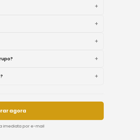
grupo?
l?
rar agora
ga imediata por e-mail