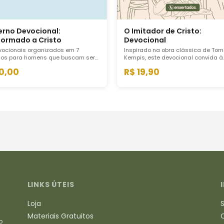
rno Devocional:
O Imitador de Cristo:
ormado a Cristo
Devocional
vocionais organizados em 7
Inspirado na obra clássica de To
os para homens que buscam ser
Kempis, este devocional convida à
dos à imagem de Cristo. Um
imitação prática de Cristo não co
10,00
R$ 19,90
ho estruturado de reflexão, oração
ideal distante, mas como caminho
cação prática para o cotidiano
possível na vida real.
LINKS ÚTEIS
Loja
Materiais Gratuitos
o