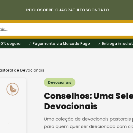
INÍCIO
SOBRE
LOJA
GRATUITOS
CONTATO
00% segura
Pagamento via Mercado Pago
Entrega imediat
storal de Devocionais
Devocionais
Conselhos: Uma Sele
Devocionais
Uma coleção de devocionais pastorais 
para quem quer ser direcionado com cla