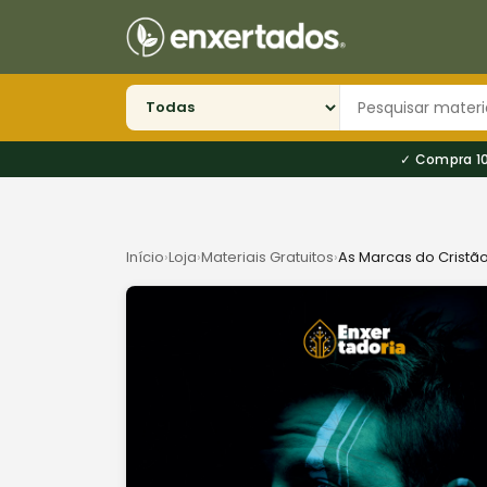
Compra 1
Início
›
Loja
›
Materiais Gratuitos
›
As Marcas do Cristã