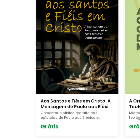
A Or
Aos Santos e Fiéis em Cristo: A
Teol
Mensagem de Paulo aos Efésios
e Colossenses
Micro
Comentário bíblico gratuito das
teoló
epístolas de Paulo aos Efésios e
sofri
Colossenses. 72 páginas de estudo
Grá
Grátis
profun
profundo sobre a identidade do cristão e
a supremacia de Cristo. Baixe o PDF.