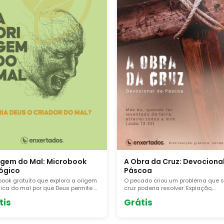
igem do Mal: Microbook
A Obra da Cruz: Devociona
ógico
Páscoa
book gratuito que explora a origem
O pecado criou um problema que s
gica do mal por que Deus permite o
cruz poderia resolver. Expiação,
mento? Respostas bíblicas com
justificação, redenção, reconciliaç
tis
Grátis
didade e clareza. Baixe o PDF.
que cada um desses termos signif
o que Cristo realmente fez por nós.