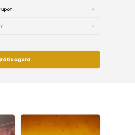
grupo?
l?
grátis agora