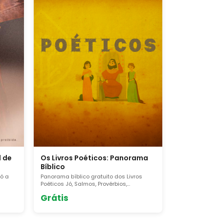
Os Livros Poéticos: Panorama
l de
Bíblico
Panorama bíblico gratuito dos Livros
ó a
Poéticos Jó, Salmos, Provérbios,
Eclesiastes e Cânticos. Estrutura,
ão o
Grátis
contexto e aplicação. Baixe o PDF de
ica e
estudo.