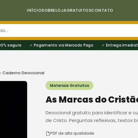
INÍCIO
SOBRE
LOJA
GRATUITOS
CONTATO
00% segura
Pagamento via Mercado Pago
Entrega imediat
o: Caderno Devocional
Materiais Gratuitos
As Marcas do Cristã
Devocional gratuito para identificar e 
de Cristo. Perguntas reflexivas, textos b
PDF de alta qualidade